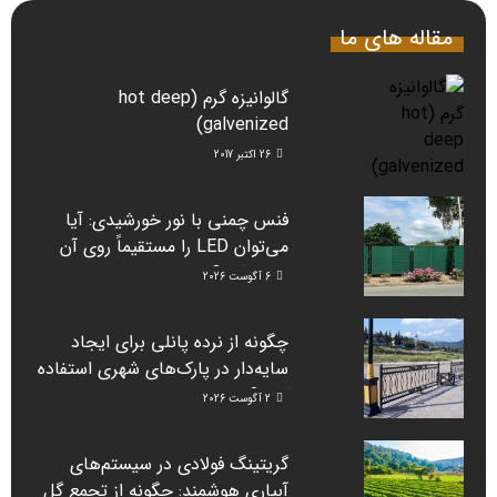
مقاله های ما
گالوانیزه گرم (hot deep
galvenized)
26 اکتبر 2017
فنس چمنی با نور خورشیدی: آیا
می‌توان LED را مستقیماً روی آن
نصب کرد؟
6 آگوست 2026
چگونه از نرده پانلی برای ایجاد
سایه‌دار در پارک‌های شهری استفاده
کنیم؟
2 آگوست 2026
گریتینگ فولادی در سیستم‌های
آبیاری هوشمند: چگونه از تجمع گِل