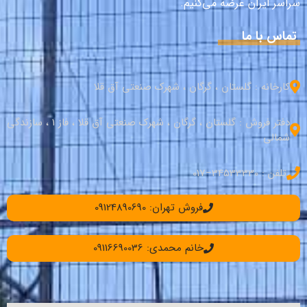
سراسر ایران عرضه می‌کنیم.
تماس با ما
کارخانه : گلستان ، گرگان ، شهرک صنعتی آق قلا
دفتر فروش : گلستان ، گرگان ، شهرک صنعتی آق قلا ، فاز 1 ، سازندگی
شمالی
تلفن : 34533330–017
فروش تهران: 09124890690
خانم محمدی: 09116690036