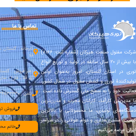
تماس با ما
کارخانه : گلستان 
شرکت مفتول صنعت هیرکان (شماره ثبت: ۸۱۶۶)
قلا
با بیش از ۲۰ سال سابقه در تولید و توزیع انواع
دفتر فروش : گلست
توری در استان گلستان، امروز به‌عنوان اولین
آق قلا ، فاز 1 ، سازندگی شمالی
تولیدکنندهٔ توری و کشش مفتول در شمال کشور،
فعالیت خود را به سطح ملی گسترش داده است.
تلفن : 34533330–017
با مدیریتی کارآمد، کارکنان مجرب و مدرن‌ترین
فروش تهران: 90
دستگاه‌های تولیدی، ما محصولاتی با بالاترین
کیفیت، مشتری‌مداری و دوام طولانی را در سراسر
خانم محمدی: 36
ایران عرضه می‌کنیم.