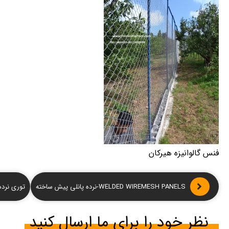
فنس گالوانیزه هیرکان
WELDED WIREMESH PANELS-نرده پانلی پیش ساخته
توری نرده ای -
نظر خود را برای ما ارسال کنید