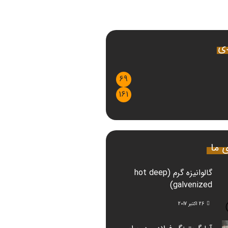
دی
69
161
ی ما
گالوانیزه گرم (hot deep
galvenized)
26 اکتبر 2017