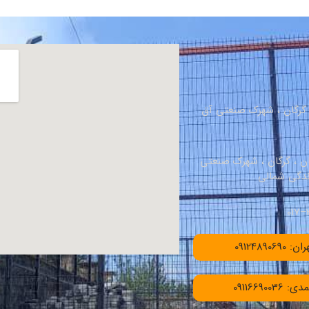
، گرگان ، شهرک صنعتی آق
ان ، گرگان ، شهرک صنعتی
091248906
091166900