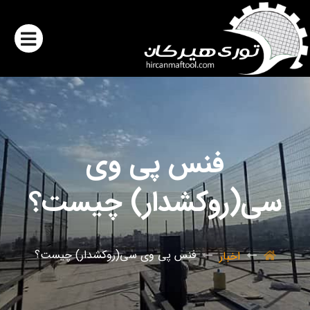
فنس پی وی
سی(روکشدار) چیست؟
فنس پی وی سی(روکشدار) چیست؟
اخبار