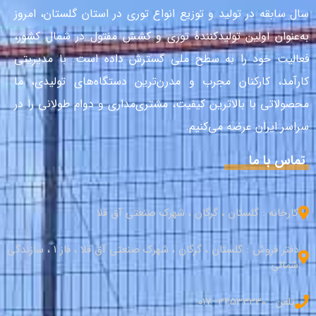
سال سابقه در تولید و توزیع انواع توری در استان گلستان، امروز
به‌عنوان اولین تولیدکنندهٔ توری و کشش مفتول در شمال کشور،
فعالیت خود را به سطح ملی گسترش داده است. با مدیریتی
کارآمد، کارکنان مجرب و مدرن‌ترین دستگاه‌های تولیدی، ما
محصولاتی با بالاترین کیفیت، مشتری‌مداری و دوام طولانی را در
سراسر ایران عرضه می‌کنیم.
تماس با ما
کارخانه : گلستان ، گرگان ، شهرک صنعتی آق قلا
دفتر فروش : گلستان ، گرگان ، شهرک صنعتی آق قلا ، فاز 1 ، سازندگی
شمالی
تلفن : 34533330–017