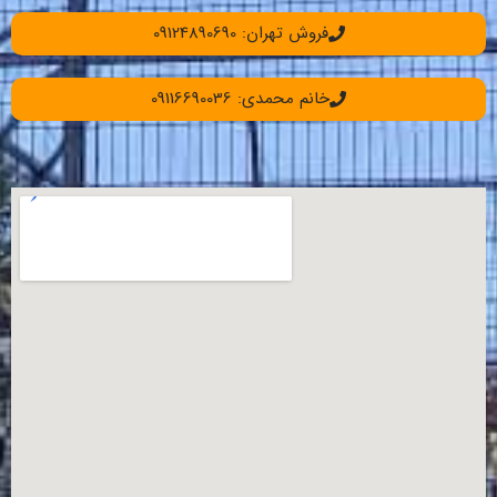
فروش تهران: 09124890690
خانم محمدی: 09116690036