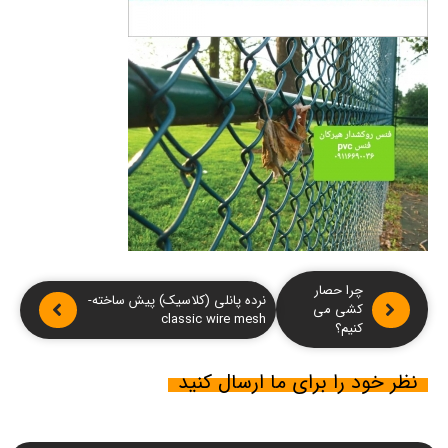
چرا حصار
نرده پانلی (کلاسیک) پیش ساخته-
کشی می
classic wire mesh
کنیم؟
نظر خود را برای ما ارسال کنید