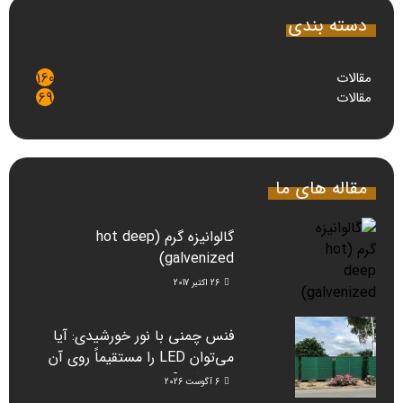
دسته بندی
مقالات
160
مقالات
69
مقاله های ما
گالوانیزه گرم (hot deep
galvenized)
26 اکتبر 2017
فنس چمنی با نور خورشیدی: آیا
می‌توان LED را مستقیماً روی آن
نصب کرد؟
6 آگوست 2026