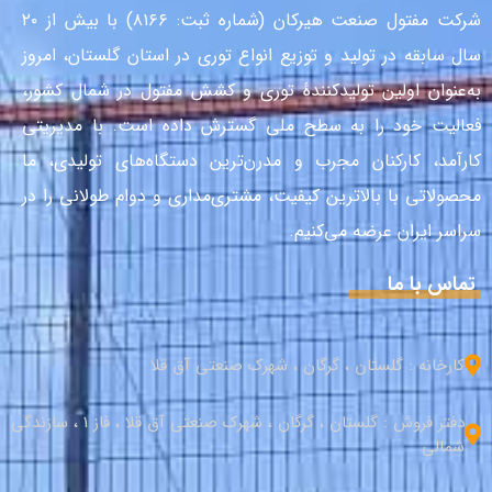
شرکت مفتول صنعت هیرکان (شماره ثبت: ۸۱۶۶) با بیش از ۲۰
سال سابقه در تولید و توزیع انواع توری در استان گلستان، امروز
به‌عنوان اولین تولیدکنندهٔ توری و کشش مفتول در شمال کشور،
فعالیت خود را به سطح ملی گسترش داده است. با مدیریتی
کارآمد، کارکنان مجرب و مدرن‌ترین دستگاه‌های تولیدی، ما
محصولاتی با بالاترین کیفیت، مشتری‌مداری و دوام طولانی را در
سراسر ایران عرضه می‌کنیم.
تماس با ما
کارخانه : گلستان ، گرگان ، شهرک صنعتی آق قلا
دفتر فروش : گلستان ، گرگان ، شهرک صنعتی آق قلا ، فاز 1 ، سازندگی
شمالی