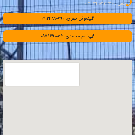
تلفن : 34533330–017
فروش تهران: 09124890690
خانم محمدی: 09116690036