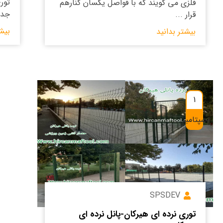
تور
فلزی می گویند که با فواصل یکسان کنارهم
جدی
قرار ...
بیش
بیشتر بدانید
1
سپتامبر
SPSDEV
توری نرده ای هیرکان-پانل نرده ای