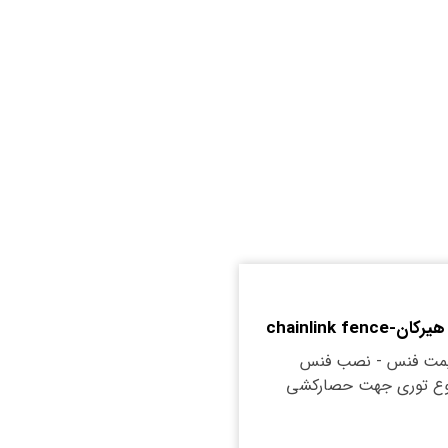
chainlink fe
یمت فنس - نصب فنس
نوع توری جهت حصارکشی