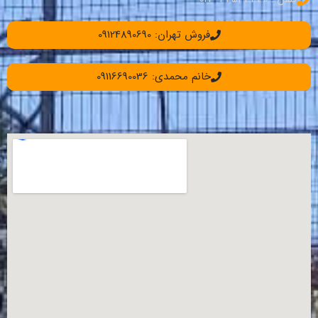
فروش تهران: 09124890690
خانم محمدی: 09116690036