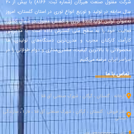
شرکت مفتول صنعت هیرکان (شماره ثبت: ۸۱۶۶) با بیش از ۲۰
سال سابقه در تولید و توزیع انواع توری در استان گلستان، امروز
به‌عنوان اولین تولیدکنندهٔ توری و کشش مفتول در شمال کشور،
فعالیت خود را به سطح ملی گسترش داده است. با مدیریتی
کارآمد، کارکنان مجرب و مدرن‌ترین دستگاه‌های تولیدی، ما
محصولاتی با بالاترین کیفیت، مشتری‌مداری و دوام طولانی را در
سراسر ایران عرضه می‌کنیم.
تماس با ما
کارخانه : گلستان ، گرگان ، شهرک صنعتی آق قلا
دفتر فروش : گلستان ، گرگان ، شهرک صنعتی آق قلا ، فاز 1 ، سازندگی
شمالی
تلفن : 34533330–017