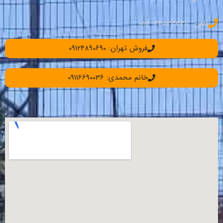
تلفن : 34533330–017
فروش تهران: 09124890690
خانم محمدی: 09116690036