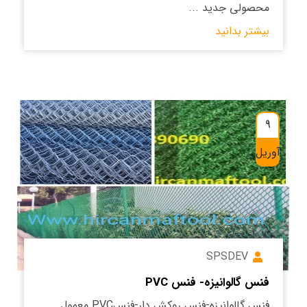
محصولی جدید ...
بیشتر بدانید
9
آوریل
SPSDEV
فنس گالوانیزه- فنس PVC
فنس گالوانیزه-فنس روکش دار-فنسPVC معمول