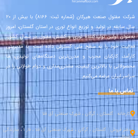
شرکت مفتول صنعت هیرکان (شماره ثبت: ۸۱۶۶) با بیش از ۲۰
سال سابقه در تولید و توزیع انواع توری در استان گلستان، امروز
به‌عنوان اولین تولیدکنندهٔ توری و کشش مفتول در شمال کشور،
فعالیت خود را به سطح ملی گسترش داده است. با مدیریتی
کارآمد، کارکنان مجرب و مدرن‌ترین دستگاه‌های تولیدی، ما
محصولاتی با بالاترین کیفیت، مشتری‌مداری و دوام طولانی را در
سراسر ایران عرضه می‌کنیم.
تماس با ما
کارخانه : گلستان ، گرگان ، شهرک صنعتی آق قلا
دفتر فروش : گلستان ، گرگان ، شهرک صنعتی آق قلا ، فاز 1 ، سازندگی
شمالی