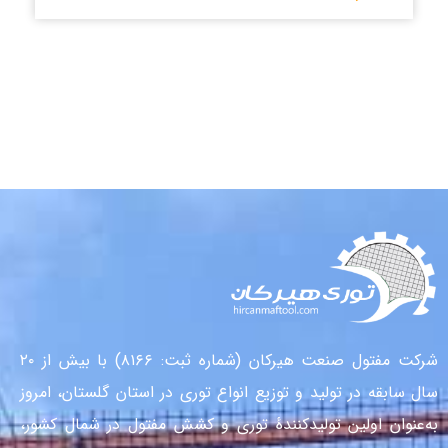
شرکت مفتول صنعت هیرکان (شماره ثبت: ۸۱۶۶) با بیش از ۲۰
سال سابقه در تولید و توزیع انواع توری در استان گلستان، امروز
به‌عنوان اولین تولیدکنندهٔ توری و کشش مفتول در شمال کشور،