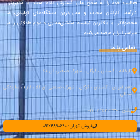
فعالیت خود را به سطح ملی گسترش داده است. با مدیریتی
کارآمد، کارکنان مجرب و مدرن‌ترین دستگاه‌های تولیدی، ما
محصولاتی با بالاترین کیفیت، مشتری‌مداری و دوام طولانی را در
سراسر ایران عرضه می‌کنیم.
تماس با ما
کارخانه : گلستان ، گرگان ، شهرک صنعتی آق قلا
دفتر فروش : گلستان ، گرگان ، شهرک صنعتی آق قلا ، فاز 1 ، سازندگی
شمالی
تلفن : 34533330–017
فروش تهران: 09124890690