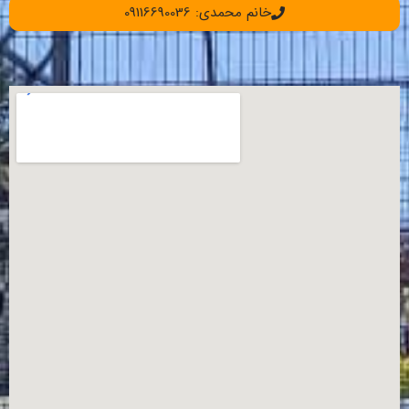
خانم محمدی: 09116690036