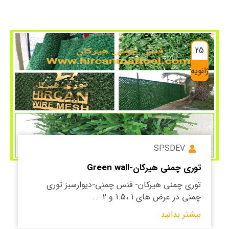
25
ژانویه
SPSDEV
توری چمنی هیرکان-Green wall
توری چمنی هیرکان- فنس چمنی-دیوارسبز توری
چمنی در عرض های 1 ،1.5 و 2 ...
بیشتر بدانید