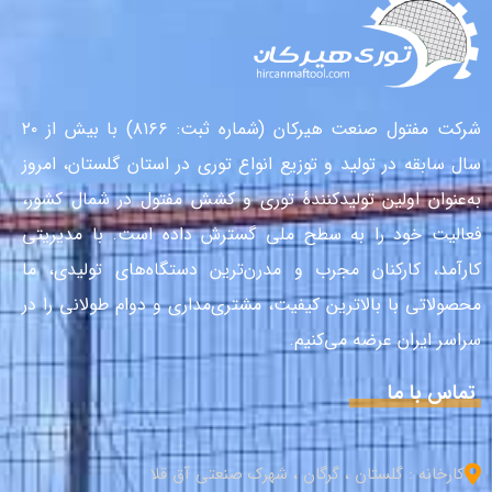
شرکت مفتول صنعت هیرکان (شماره ثبت: ۸۱۶۶) با بیش از ۲۰
سال سابقه در تولید و توزیع انواع توری در استان گلستان، امروز
به‌عنوان اولین تولیدکنندهٔ توری و کشش مفتول در شمال کشور،
فعالیت خود را به سطح ملی گسترش داده است. با مدیریتی
کارآمد، کارکنان مجرب و مدرن‌ترین دستگاه‌های تولیدی، ما
محصولاتی با بالاترین کیفیت، مشتری‌مداری و دوام طولانی را در
سراسر ایران عرضه می‌کنیم.
تماس با ما
کارخانه : گلستان ، گرگان ، شهرک صنعتی آق قلا