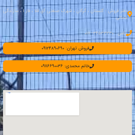
دفتر فروش : گلستان ، گرگان ، شهرک صنعتی آق قلا ، فاز 1 ، سازندگی
شمالی
تلفن : 34533330–017
فروش تهران: 09124890690
خانم محمدی: 09116690036