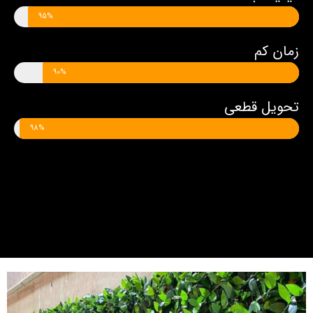
95%
زمان کم
90%
تحویل قطعی
98%