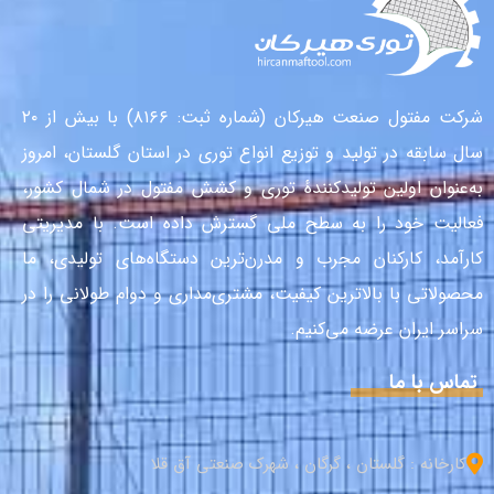
شرکت مفتول صنعت هیرکان (شماره ثبت: ۸۱۶۶) با بیش از ۲۰
سال سابقه در تولید و توزیع انواع توری در استان گلستان، امروز
به‌عنوان اولین تولیدکنندهٔ توری و کشش مفتول در شمال کشور،
فعالیت خود را به سطح ملی گسترش داده است. با مدیریتی
کارآمد، کارکنان مجرب و مدرن‌ترین دستگاه‌های تولیدی، ما
محصولاتی با بالاترین کیفیت، مشتری‌مداری و دوام طولانی را در
سراسر ایران عرضه می‌کنیم.
تماس با ما
کارخانه : گلستان ، گرگان ، شهرک صنعتی آق قلا