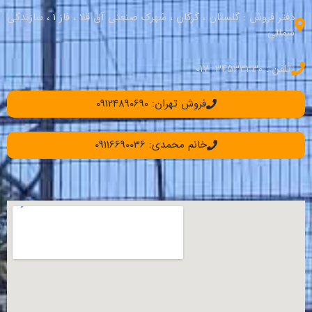
دفتر فروش : گلستان ، گرگان ، شهرک صنعتی آق قلا ، فاز 1 ، سازندگی
شمالی
تلفن : 34533330–017
فروش تهران: 09124890690
خانم محمدی: 09116690036