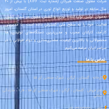
شرکت مفتول صنعت هیرکان (شماره ثبت: ۸۱۶۶) با بیش از ۲۰
سال سابقه در تولید و توزیع انواع توری در استان گلستان، امروز
به‌عنوان اولین تولیدکنندهٔ توری و کشش مفتول در شمال کشور،
فعالیت خود را به سطح ملی گسترش داده است. با مدیریتی
کارآمد، کارکنان مجرب و مدرن‌ترین دستگاه‌های تولیدی، ما
محصولاتی با بالاترین کیفیت، مشتری‌مداری و دوام طولانی را در
سراسر ایران عرضه می‌کنیم.
تماس با ما
کارخانه : گلستان ، گرگان ، شهرک صنعتی آق قلا
دفتر فروش : گلستان ، گرگان ، شهرک صنعتی آق قلا ، فاز 1 ، سازندگی
شمالی
تلفن : 34533330–017