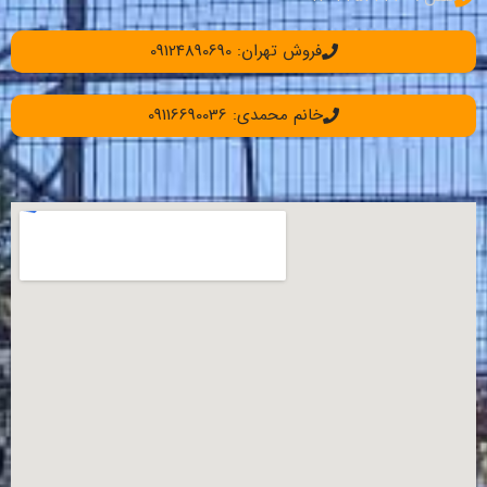
فروش تهران: 09124890690
خانم محمدی: 09116690036