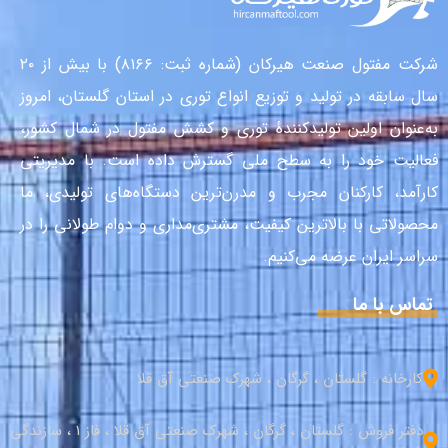
شرکت مفتول صنعت هیرکان (شماره ثبت: ۸۱۶۶) با بیش از ۲۰
سال سابقه در تولید و توزیع انواع توری در استان گلستان، امروز
به‌عنوان اولین تولیدکنندهٔ توری و کشش مفتول در شمال کشور،
فعالیت خود را به سطح ملی گسترش داده است. با مدیریتی
کارآمد، کارکنان مجرب و مدرن‌ترین دستگاه‌های تولیدی، ما
محصولاتی با بالاترین کیفیت، مشتری‌مداری و دوام طولانی را در
سراسر ایران عرضه می‌کنیم.
تماس با ما
کارخانه : گلستان ، گرگان ، شهرک صنعتی آق قلا
دفتر فروش : گلستان ، گرگان ، شهرک صنعتی آق قلا ، فاز 1 ، سازندگی