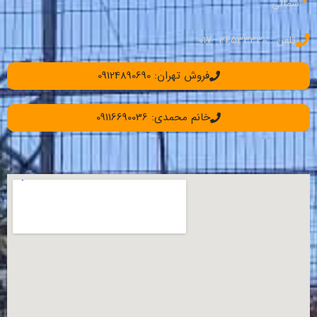
شمالی
تلفن : 34533330–017
فروش تهران: 09124890690
خانم محمدی: 09116690036