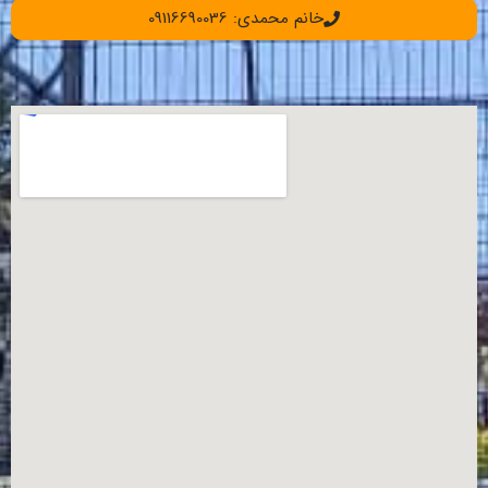
خانم محمدی: 09116690036