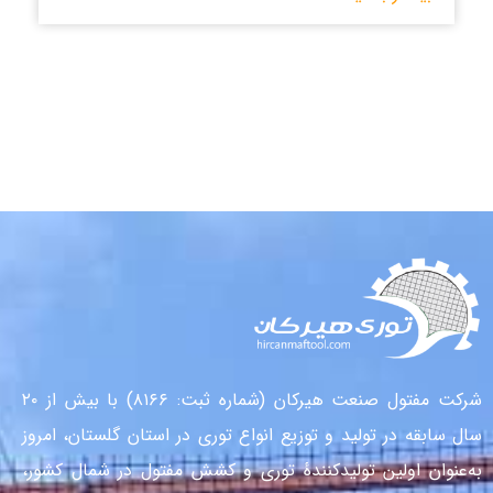
شرکت مفتول صنعت هیرکان (شماره ثبت: ۸۱۶۶) با بیش از ۲۰
سال سابقه در تولید و توزیع انواع توری در استان گلستان، امروز
به‌عنوان اولین تولیدکنندهٔ توری و کشش مفتول در شمال کشور،