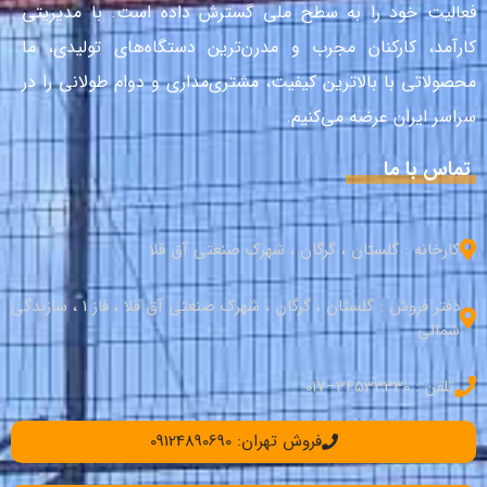
فعالیت خود را به سطح ملی گسترش داده است. با مدیریتی
کارآمد، کارکنان مجرب و مدرن‌ترین دستگاه‌های تولیدی، ما
محصولاتی با بالاترین کیفیت، مشتری‌مداری و دوام طولانی را در
سراسر ایران عرضه می‌کنیم.
تماس با ما
کارخانه : گلستان ، گرگان ، شهرک صنعتی آق قلا
دفتر فروش : گلستان ، گرگان ، شهرک صنعتی آق قلا ، فاز 1 ، سازندگی
شمالی
تلفن : 34533330–017
فروش تهران: 09124890690