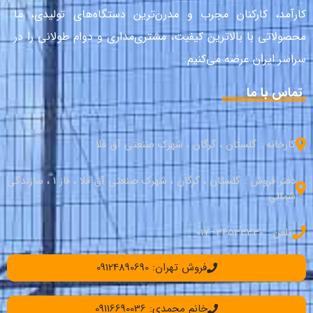
کارآمد، کارکنان مجرب و مدرن‌ترین دستگاه‌های تولیدی، ما
محصولاتی با بالاترین کیفیت، مشتری‌مداری و دوام طولانی را در
سراسر ایران عرضه می‌کنیم.
تماس با ما
کارخانه : گلستان ، گرگان ، شهرک صنعتی آق قلا
دفتر فروش : گلستان ، گرگان ، شهرک صنعتی آق قلا ، فاز 1 ، سازندگی
شمالی
تلفن : 34533330–017
فروش تهران: 09124890690
خانم محمدی: 09116690036