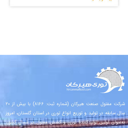
شرکت مفتول صنعت هیرکان (شماره ثبت: ۸۱۶۶) با بیش از ۲۰
سال سابقه در تولید و توزیع انواع توری در استان گلستان، امروز
به‌عنوان اولین تولیدکنندهٔ توری و کشش مفتول در شمال کشور،