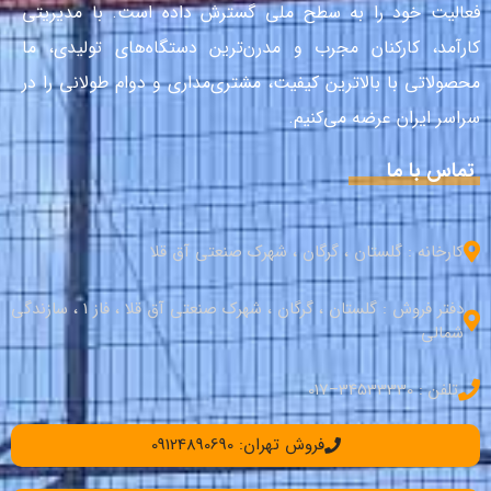
فعالیت خود را به سطح ملی گسترش داده است. با مدیریتی
کارآمد، کارکنان مجرب و مدرن‌ترین دستگاه‌های تولیدی، ما
محصولاتی با بالاترین کیفیت، مشتری‌مداری و دوام طولانی را در
سراسر ایران عرضه می‌کنیم.
تماس با ما
کارخانه : گلستان ، گرگان ، شهرک صنعتی آق قلا
دفتر فروش : گلستان ، گرگان ، شهرک صنعتی آق قلا ، فاز 1 ، سازندگی
شمالی
تلفن : 34533330–017
فروش تهران: 09124890690