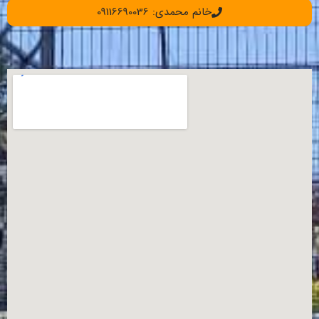
خانم محمدی: 09116690036