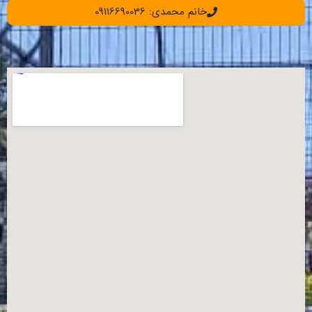
خانم محمدی: 09116690036