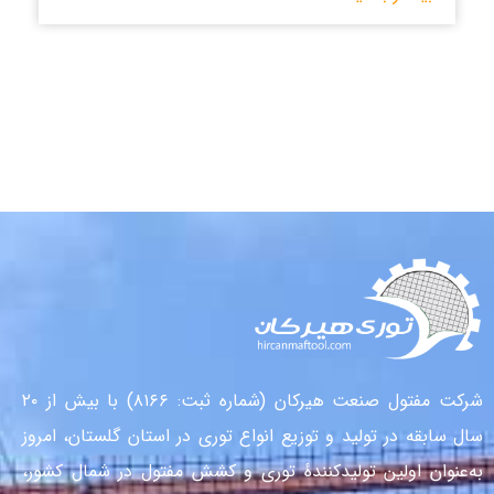
شرکت مفتول صنعت هیرکان (شماره ثبت: ۸۱۶۶) با بیش از ۲۰
سال سابقه در تولید و توزیع انواع توری در استان گلستان، امروز
به‌عنوان اولین تولیدکنندهٔ توری و کشش مفتول در شمال کشور،