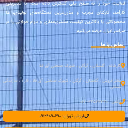
فعالیت خود را به سطح ملی گسترش داده است. با مدیریتی
کارآمد، کارکنان مجرب و مدرن‌ترین دستگاه‌های تولیدی، ما
محصولاتی با بالاترین کیفیت، مشتری‌مداری و دوام طولانی را در
سراسر ایران عرضه می‌کنیم.
تماس با ما
کارخانه : گلستان ، گرگان ، شهرک صنعتی آق قلا
دفتر فروش : گلستان ، گرگان ، شهرک صنعتی آق قلا ، فاز 1 ، سازندگی
شمالی
تلفن : 34533330–017
فروش تهران: 09124890690