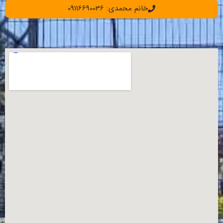
خانم محمدی: 09116690036