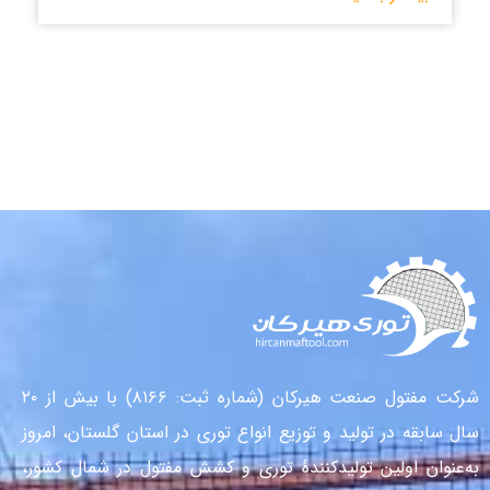
شرکت مفتول صنعت هیرکان (شماره ثبت: ۸۱۶۶) با بیش از ۲۰
سال سابقه در تولید و توزیع انواع توری در استان گلستان، امروز
به‌عنوان اولین تولیدکنندهٔ توری و کشش مفتول در شمال کشور،