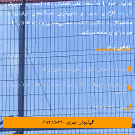
فعالیت خود را به سطح ملی گسترش داده است. با مدیریتی
کارآمد، کارکنان مجرب و مدرن‌ترین دستگاه‌های تولیدی، ما
محصولاتی با بالاترین کیفیت، مشتری‌مداری و دوام طولانی را در
سراسر ایران عرضه می‌کنیم.
تماس با ما
کارخانه : گلستان ، گرگان ، شهرک صنعتی آق قلا
دفتر فروش : گلستان ، گرگان ، شهرک صنعتی آق قلا ، فاز 1 ، سازندگی
شمالی
تلفن : 34533330–017
فروش تهران: 09124890690