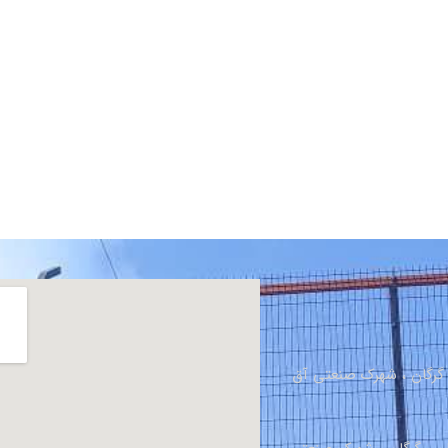
، گرگان ، شهرک صنعتی آق