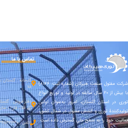
تماس با ما
کارخانه : گلستان 
شرکت مفتول صنعت هیرکان (شماره ثبت: ۸۱۶۶)
قلا
با بیش از ۲۰ سال سابقه در تولید و توزیع انواع
دفتر فروش : گلست
توری در استان گلستان، امروز به‌عنوان اولین
آق قلا ، فاز 1 ، سازندگی شمالی
تولیدکنندهٔ توری و کشش مفتول در شمال کشور،
فعالیت خود را به سطح ملی گسترش داده است.
تلفن : 34533330–017