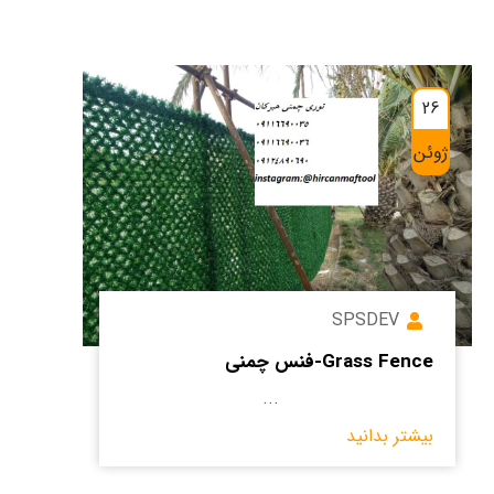
26
ژوئن
SPSDEV
Grass Fence-فنس چمنی
...
بیشتر بدانید