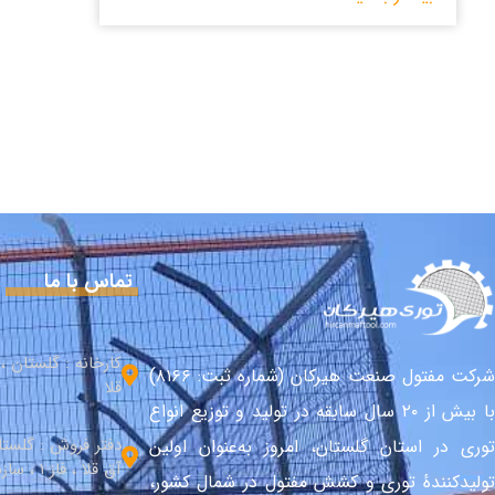
تماس با ما
کارخانه : گلستان 
شرکت مفتول صنعت هیرکان (شماره ثبت: ۸۱۶۶)
قلا
با بیش از ۲۰ سال سابقه در تولید و توزیع انواع
دفتر فروش : گلست
توری در استان گلستان، امروز به‌عنوان اولین
آق قلا ، فاز 1 ، سازندگی شمالی
تولیدکنندهٔ توری و کشش مفتول در شمال کشور،