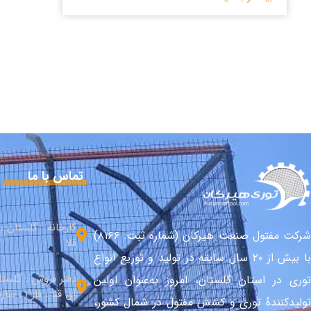
تماس با ما
کارخانه : گلستان 
شرکت مفتول صنعت هیرکان (شماره ثبت: ۸۱۶۶)
قلا
با بیش از ۲۰ سال سابقه در تولید و توزیع انواع
دفتر فروش : گلست
توری در استان گلستان، امروز به‌عنوان اولین
آق قلا ، فاز 1 ، سازندگی شمالی
تولیدکنندهٔ توری و کشش مفتول در شمال کشور،