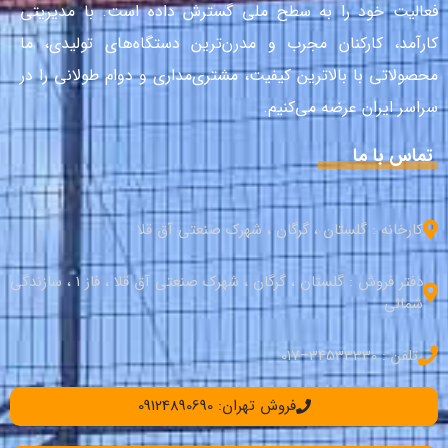
فعالیت خود را به سطح ملی گسترش داده است. با مدیریتی
کارآمد، کارکنان مجرب و مدرن‌ترین دستگاه‌های تولیدی، ما
محصولاتی با بالاترین کیفیت، مشتری‌مداری و دوام طولانی را در
سراسر ایران عرضه می‌کنیم.
تماس با ما
کارخانه : گلستان ، گرگان ، شهرک صنعتی آق قلا
دفتر فروش : گلستان ، گرگان ، شهرک صنعتی آق قلا ، فاز 1 ، سازندگی
شمالی
تلفن : 34533330–017
فروش تهران: 09124890690