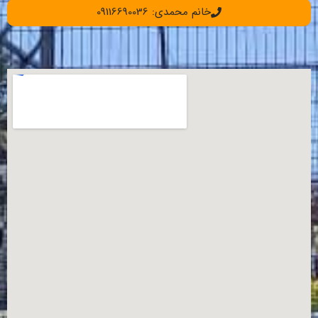
خانم محمدی: 09116690036