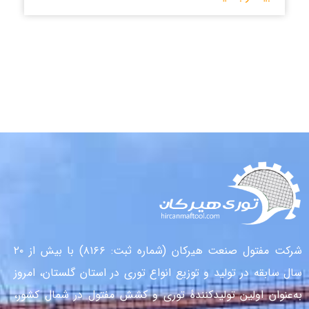
شرکت مفتول صنعت هیرکان (شماره ثبت: ۸۱۶۶) با بیش از ۲۰
سال سابقه در تولید و توزیع انواع توری در استان گلستان، امروز
به‌عنوان اولین تولیدکنندهٔ توری و کشش مفتول در شمال کشور،