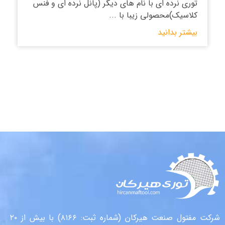
توری نرده ای با نام های دیگر (پانل نرده ای و فنس
کلاسیک)محصولی زیبا با ...
بیشتر بدانید
شرکت مفتول صنعت هیرکان (شماره ثبت: ۸۱۶۶) با بیش از ۲۰