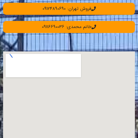
فروش تهران: 09124890690
خانم محمدی: 09116690036