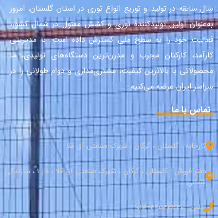
سال سابقه در تولید و توزیع انواع توری در استان گلستان، امروز
به‌عنوان اولین تولیدکنندهٔ توری و کشش مفتول در شمال کشور،
فعالیت خود را به سطح ملی گسترش داده است. با مدیریتی
کارآمد، کارکنان مجرب و مدرن‌ترین دستگاه‌های تولیدی، ما
محصولاتی با بالاترین کیفیت، مشتری‌مداری و دوام طولانی را در
سراسر ایران عرضه می‌کنیم.
تماس با ما
کارخانه : گلستان ، گرگان ، شهرک صنعتی آق قلا
دفتر فروش : گلستان ، گرگان ، شهرک صنعتی آق قلا ، فاز 1 ، سازندگی
شمالی
تلفن : 34533330–017