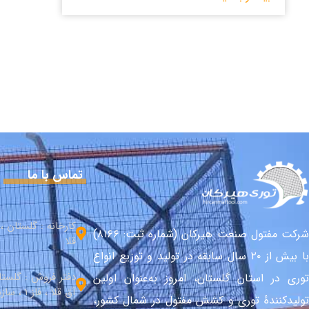
تماس با ما
کارخانه : گلستان 
شرکت مفتول صنعت هیرکان (شماره ثبت: ۸۱۶۶)
قلا
با بیش از ۲۰ سال سابقه در تولید و توزیع انواع
دفتر فروش : گلست
توری در استان گلستان، امروز به‌عنوان اولین
آق قلا ، فاز 1 ، سازندگی شمالی
تولیدکنندهٔ توری و کشش مفتول در شمال کشور،