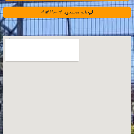
خانم محمدی: 09116690036