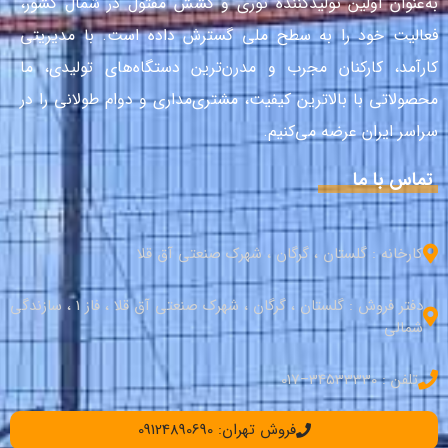
به‌عنوان اولین تولیدکنندهٔ توری و کشش مفتول در شمال کشور،
فعالیت خود را به سطح ملی گسترش داده است. با مدیریتی
کارآمد، کارکنان مجرب و مدرن‌ترین دستگاه‌های تولیدی، ما
محصولاتی با بالاترین کیفیت، مشتری‌مداری و دوام طولانی را در
سراسر ایران عرضه می‌کنیم.
تماس با ما
کارخانه : گلستان ، گرگان ، شهرک صنعتی آق قلا
دفتر فروش : گلستان ، گرگان ، شهرک صنعتی آق قلا ، فاز 1 ، سازندگی
شمالی
تلفن : 34533330–017
فروش تهران: 09124890690