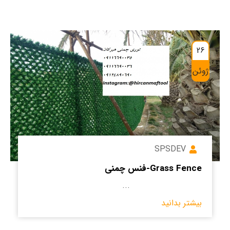
26
ژوئن
SPSDEV
Grass Fence-فنس چمنی
...
بیشتر بدانید