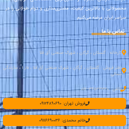
محصولاتی با بالاترین کیفیت، مشتری‌مداری و دوام طولانی را در
سراسر ایران عرضه می‌کنیم.
تماس با ما
کارخانه : گلستان ، گرگان ، شهرک صنعتی آق قلا
دفتر فروش : گلستان ، گرگان ، شهرک صنعتی آق قلا ، فاز 1 ، سازندگی
شمالی
تلفن : 34533330–017
فروش تهران: 09124890690
خانم محمدی: 09116690036