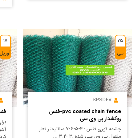
17
25
می
آوریل
SPSDEV
pvc coated chain fence-فنس
فنس
روکشدار پی وی سی
برا
چشمه توری فنس : 4-5-6-7 سانتیمتر قطر
آهن
مفتول پی وی سی شده :3 -3.2 ...
کردن