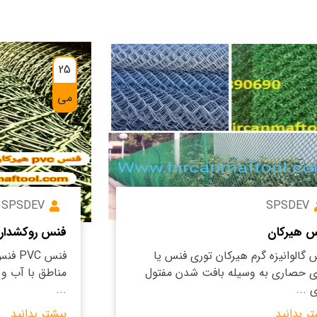
25
می
SPSDEV
SPSDEV
 هیرکان
فنس روکشدار-ف
 گالوانیزه گرم هیرکان توری فنس یا
فنس C
ی حصاری به وسیله بافت شدن مفتول
مناطق با آب و
 ...
...
تر بدانید
بیشتر بدانید