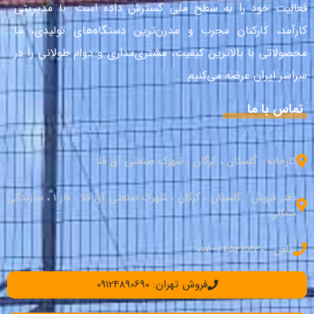
فعالیت خود را به سطح ملی گسترش داده است. با مدیریتی
کارآمد، کارکنان مجرب و مدرن‌ترین دستگاه‌های تولیدی، ما
محصولاتی با بالاترین کیفیت، مشتری‌مداری و دوام طولانی را در
سراسر ایران عرضه می‌کنیم.
تماس با ما
کارخانه : گلستان ، گرگان ، شهرک صنعتی آق قلا
دفتر فروش : گلستان ، گرگان ، شهرک صنعتی آق قلا ، فاز 1 ، سازندگی
شمالی
تلفن : 34533330–017
فروش تهران: 09124890690