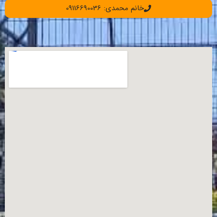
خانم محمدی: 09116690036