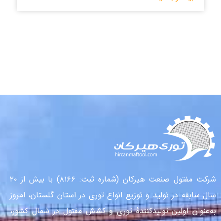
شرکت مفتول صنعت هیرکان (شماره ثبت: ۸۱۶۶) با بیش از ۲۰
سال سابقه در تولید و توزیع انواع توری در استان گلستان، امروز
به‌عنوان اولین تولیدکنندهٔ توری و کشش مفتول در شمال کشور،