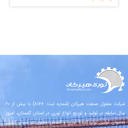
شرکت مفتول صنعت هیرکان (شماره ثبت: ۸۱۶۶) با بیش از ۲۰
سال سابقه در تولید و توزیع انواع توری در استان گلستان، امروز
به‌عنوان اولین تولیدکنندهٔ توری و کشش مفتول در شمال کشور،