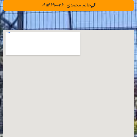
خانم محمدی: 09116690036