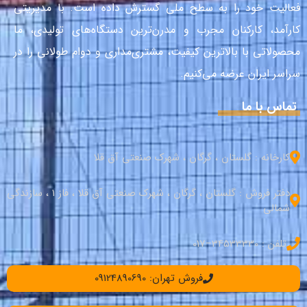
فعالیت خود را به سطح ملی گسترش داده است. با مدیریتی
کارآمد، کارکنان مجرب و مدرن‌ترین دستگاه‌های تولیدی، ما
محصولاتی با بالاترین کیفیت، مشتری‌مداری و دوام طولانی را در
سراسر ایران عرضه می‌کنیم.
تماس با ما
کارخانه : گلستان ، گرگان ، شهرک صنعتی آق قلا
دفتر فروش : گلستان ، گرگان ، شهرک صنعتی آق قلا ، فاز 1 ، سازندگی
شمالی
تلفن : 34533330–017
فروش تهران: 09124890690