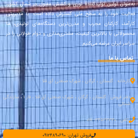
به‌عنوان اولین تولیدکنندهٔ توری و کشش مفتول در شمال کشور،
فعالیت خود را به سطح ملی گسترش داده است. با مدیریتی
کارآمد، کارکنان مجرب و مدرن‌ترین دستگاه‌های تولیدی، ما
محصولاتی با بالاترین کیفیت، مشتری‌مداری و دوام طولانی را در
سراسر ایران عرضه می‌کنیم.
تماس با ما
کارخانه : گلستان ، گرگان ، شهرک صنعتی آق قلا
دفتر فروش : گلستان ، گرگان ، شهرک صنعتی آق قلا ، فاز 1 ، سازندگی
شمالی
تلفن : 34533330–017
فروش تهران: 09124890690