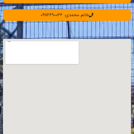
خانم محمدی: 09116690036