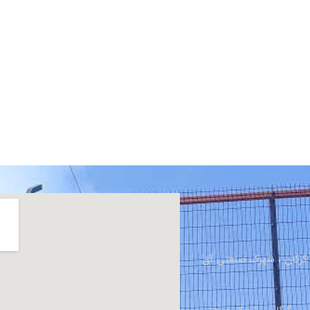
، گرگان ، شهرک صنعتی آق