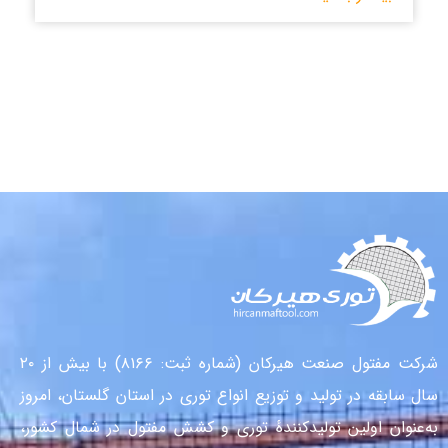
شرکت مفتول صنعت هیرکان (شماره ثبت: ۸۱۶۶) با بیش از ۲۰
سال سابقه در تولید و توزیع انواع توری در استان گلستان، امروز
به‌عنوان اولین تولیدکنندهٔ توری و کشش مفتول در شمال کشور،