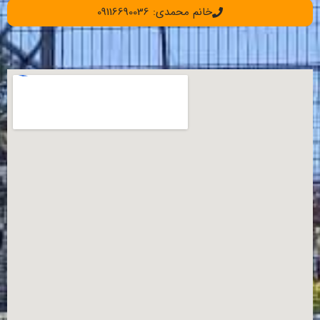
خانم محمدی: 09116690036