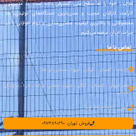
فعالیت خود را به سطح ملی گسترش داده است. با مدیریتی
کارآمد، کارکنان مجرب و مدرن‌ترین دستگاه‌های تولیدی، ما
محصولاتی با بالاترین کیفیت، مشتری‌مداری و دوام طولانی را در
سراسر ایران عرضه می‌کنیم.
تماس با ما
کارخانه : گلستان ، گرگان ، شهرک صنعتی آق قلا
دفتر فروش : گلستان ، گرگان ، شهرک صنعتی آق قلا ، فاز 1 ، سازندگی
شمالی
تلفن : 34533330–017
فروش تهران: 09124890690