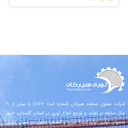
شرکت مفتول صنعت هیرکان (شماره ثبت: ۸۱۶۶) با بیش از ۲۰
سال سابقه در تولید و توزیع انواع توری در استان گلستان، امروز
به‌عنوان اولین تولیدکنندهٔ توری و کشش مفتول در شمال کشور،