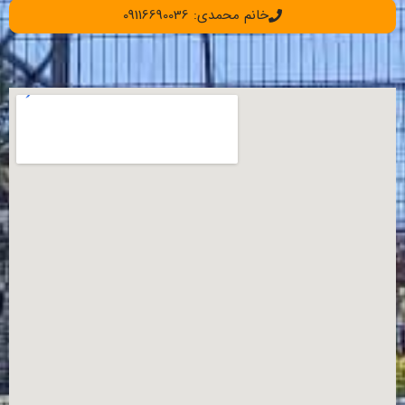
خانم محمدی: 09116690036