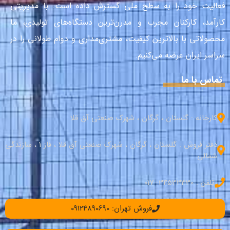
فعالیت خود را به سطح ملی گسترش داده است. با مدیریتی
کارآمد، کارکنان مجرب و مدرن‌ترین دستگاه‌های تولیدی، ما
محصولاتی با بالاترین کیفیت، مشتری‌مداری و دوام طولانی را در
سراسر ایران عرضه می‌کنیم.
تماس با ما
کارخانه : گلستان ، گرگان ، شهرک صنعتی آق قلا
دفتر فروش : گلستان ، گرگان ، شهرک صنعتی آق قلا ، فاز 1 ، سازندگی
شمالی
تلفن : 34533330–017
فروش تهران: 09124890690