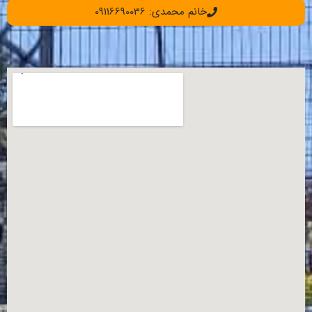
خانم محمدی: 09116690036