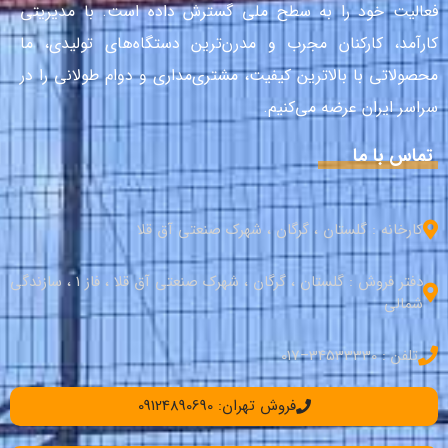
فعالیت خود را به سطح ملی گسترش داده است. با مدیریتی
کارآمد، کارکنان مجرب و مدرن‌ترین دستگاه‌های تولیدی، ما
محصولاتی با بالاترین کیفیت، مشتری‌مداری و دوام طولانی را در
سراسر ایران عرضه می‌کنیم.
تماس با ما
کارخانه : گلستان ، گرگان ، شهرک صنعتی آق قلا
دفتر فروش : گلستان ، گرگان ، شهرک صنعتی آق قلا ، فاز 1 ، سازندگی
شمالی
تلفن : 34533330–017
فروش تهران: 09124890690