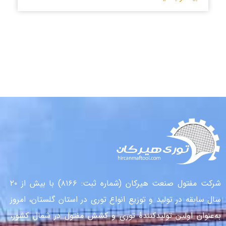
شرکت مفتول صنعت هیرکان (شماره ثبت: ۸۱۶۶) با بیش از ۲۰
سال سابقه در تولید و توزیع انواع توری در استان گلستان، امروز
به‌عنوان اولین تولیدکنندهٔ توری و کشش مفتول در شمال کشور،