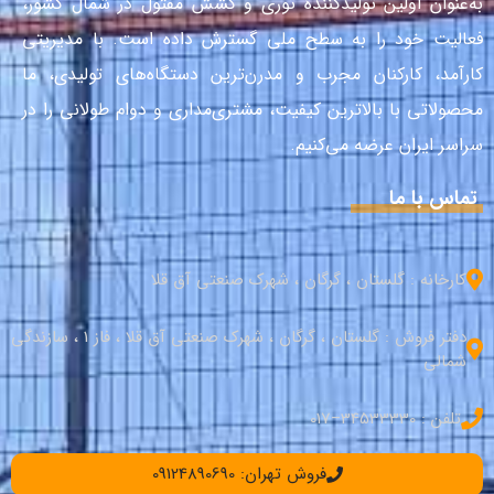
به‌عنوان اولین تولیدکنندهٔ توری و کشش مفتول در شمال کشور،
فعالیت خود را به سطح ملی گسترش داده است. با مدیریتی
کارآمد، کارکنان مجرب و مدرن‌ترین دستگاه‌های تولیدی، ما
محصولاتی با بالاترین کیفیت، مشتری‌مداری و دوام طولانی را در
سراسر ایران عرضه می‌کنیم.
تماس با ما
کارخانه : گلستان ، گرگان ، شهرک صنعتی آق قلا
دفتر فروش : گلستان ، گرگان ، شهرک صنعتی آق قلا ، فاز 1 ، سازندگی
شمالی
تلفن : 34533330–017
فروش تهران: 09124890690