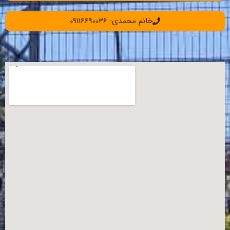
خانم محمدی: 09116690036