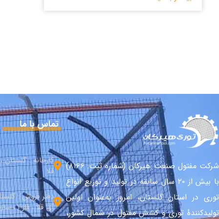
تماس با ما
کارخانه : گلستان 
شرکت مفتول صنعت هیرکان (شماره ثبت: ۸۱۶۶)
قلا
با بیش از ۲۰ سال سابقه در تولید و توزیع انواع
دفتر فروش : گلست
توری در استان گلستان، امروز به‌عنوان اولین
آق قلا ، فاز 1 ، سازندگی شمالی
تولیدکنندهٔ توری و کشش مفتول در شمال کشور،