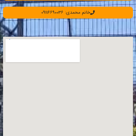
خانم محمدی: 09116690036