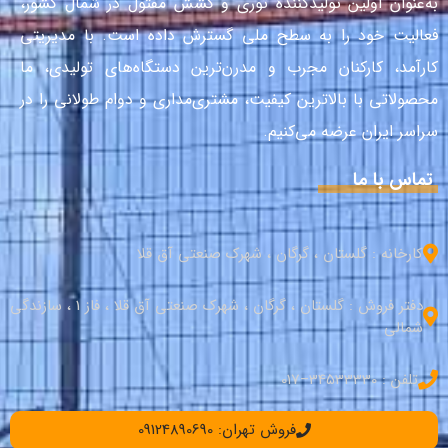
به‌عنوان اولین تولیدکنندهٔ توری و کشش مفتول در شمال کشور،
فعالیت خود را به سطح ملی گسترش داده است. با مدیریتی
کارآمد، کارکنان مجرب و مدرن‌ترین دستگاه‌های تولیدی، ما
محصولاتی با بالاترین کیفیت، مشتری‌مداری و دوام طولانی را در
سراسر ایران عرضه می‌کنیم.
تماس با ما
کارخانه : گلستان ، گرگان ، شهرک صنعتی آق قلا
دفتر فروش : گلستان ، گرگان ، شهرک صنعتی آق قلا ، فاز 1 ، سازندگی
شمالی
تلفن : 34533330–017
فروش تهران: 09124890690