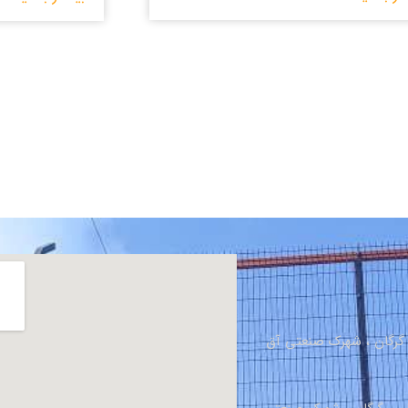
، گرگان ، شهرک صنعتی آق