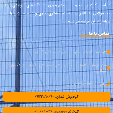
کارآمد، کارکنان مجرب و مدرن‌ترین دستگاه‌های تولیدی، ما
محصولاتی با بالاترین کیفیت، مشتری‌مداری و دوام طولانی را در
سراسر ایران عرضه می‌کنیم.
تماس با ما
کارخانه : گلستان ، گرگان ، شهرک صنعتی آق قلا
دفتر فروش : گلستان ، گرگان ، شهرک صنعتی آق قلا ، فاز 1 ، سازندگی
شمالی
تلفن : 34533330–017
فروش تهران: 09124890690
خانم محمدی: 09116690036