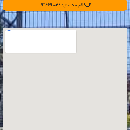
خانم محمدی: 09116690036