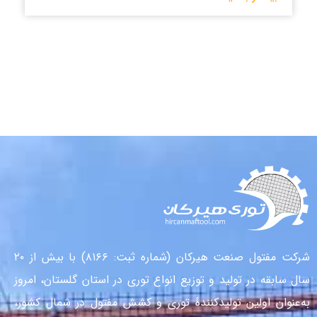
شرکت مفتول صنعت هیرکان (شماره ثبت: ۸۱۶۶) با بیش از ۲۰
سال سابقه در تولید و توزیع انواع توری در استان گلستان، امروز
به‌عنوان اولین تولیدکنندهٔ توری و کشش مفتول در شمال کشور،