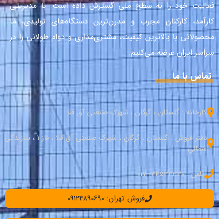
فعالیت خود را به سطح ملی گسترش داده است. با مدیریتی
کارآمد، کارکنان مجرب و مدرن‌ترین دستگاه‌های تولیدی، ما
محصولاتی با بالاترین کیفیت، مشتری‌مداری و دوام طولانی را در
سراسر ایران عرضه می‌کنیم.
تماس با ما
کارخانه : گلستان ، گرگان ، شهرک صنعتی آق قلا
دفتر فروش : گلستان ، گرگان ، شهرک صنعتی آق قلا ، فاز 1 ، سازندگی
شمالی
تلفن : 34533330–017
فروش تهران: 09124890690