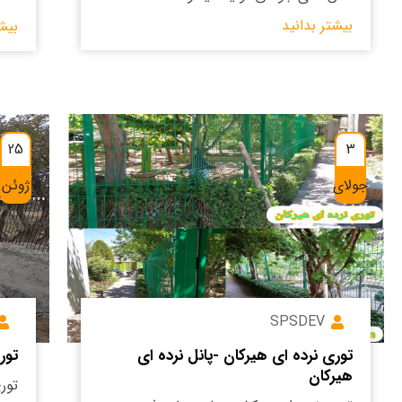
بیشتر بدانید
بیش
25
3
جولای
ژوئن
SPSDEV
توری نرده ای هیرکان -پانل نرده ای
تور
هیرکان
تور