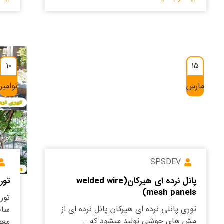
10
15
مارس
نوامبر
SPSDEV
پانل نرده ای هیرکان(welded wire
تور
mesh panels)
تور
توری پانلی نرده ای هیرکان پانل نرده ای از
ساخ
مش های جوشی تولید میشود که ...
معم