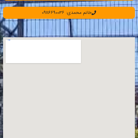
خانم محمدی: 09116690036