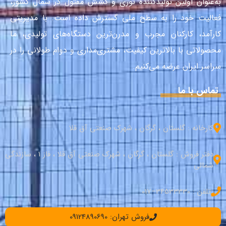
به‌عنوان اولین تولیدکنندهٔ توری و کشش مفتول در شمال کشور،
فعالیت خود را به سطح ملی گسترش داده است. با مدیریتی
کارآمد، کارکنان مجرب و مدرن‌ترین دستگاه‌های تولیدی، ما
محصولاتی با بالاترین کیفیت، مشتری‌مداری و دوام طولانی را در
سراسر ایران عرضه می‌کنیم.
تماس با ما
کارخانه : گلستان ، گرگان ، شهرک صنعتی آق قلا
دفتر فروش : گلستان ، گرگان ، شهرک صنعتی آق قلا ، فاز 1 ، سازندگی
شمالی
تلفن : 34533330–017
فروش تهران: 09124890690