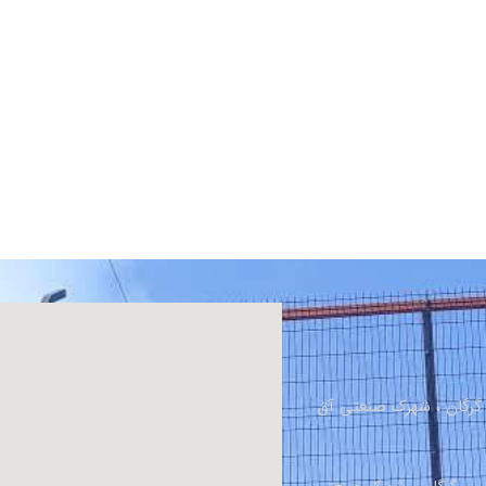
، گرگان ، شهرک صنعتی آق