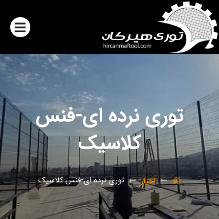
توری نرده ای-فنس
کلاسیک
توری نرده ای-فنس کلاسیک
اخبار