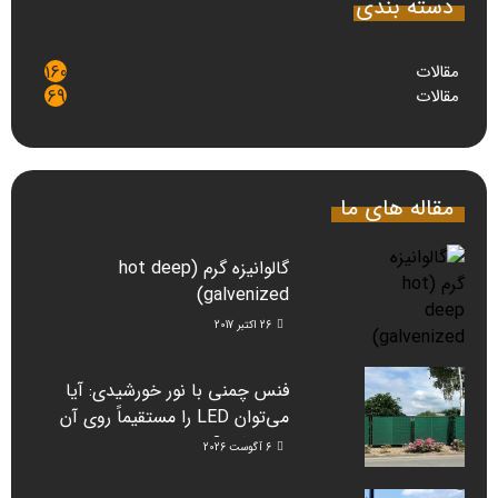
دسته بندی
مقالات
160
مقالات
69
مقاله های ما
گالوانیزه گرم (hot deep
galvenized)
26 اکتبر 2017
فنس چمنی با نور خورشیدی: آیا
می‌توان LED را مستقیماً روی آن
نصب کرد؟
6 آگوست 2026