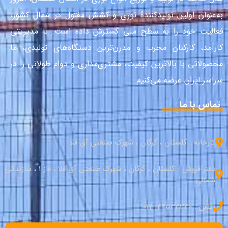
به‌عنوان اولین تولیدکنندهٔ توری و کشش مفتول در شمال کشور،
فعالیت خود را به سطح ملی گسترش داده است. با مدیریتی
کارآمد، کارکنان مجرب و مدرن‌ترین دستگاه‌های تولیدی، ما
محصولاتی با بالاترین کیفیت، مشتری‌مداری و دوام طولانی را در
سراسر ایران عرضه می‌کنیم.
تماس با ما
کارخانه : گلستان ، گرگان ، شهرک صنعتی آق قلا
دفتر فروش : گلستان ، گرگان ، شهرک صنعتی آق قلا ، فاز 1 ، سازندگی
شمالی
تلفن : 34533330–017