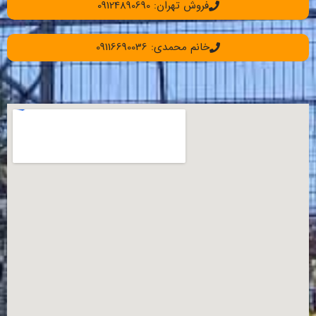
فروش تهران: 09124890690
خانم محمدی: 09116690036