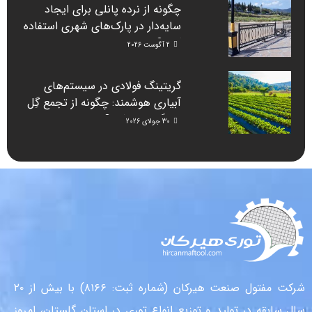
چگونه از نرده پانلی برای ایجاد
سایه‌دار در پارک‌های شهری استفاده
کنیم؟
2 آگوست 2026
گریتینگ فولادی در سیستم‌های
آبیاری هوشمند: چگونه از تجمع گِل
جلوگیری می‌کند؟
30 جولای 2026
شرکت مفتول صنعت هیرکان (شماره ثبت: ۸۱۶۶) با بیش از ۲۰
سال سابقه در تولید و توزیع انواع توری در استان گلستان، امروز