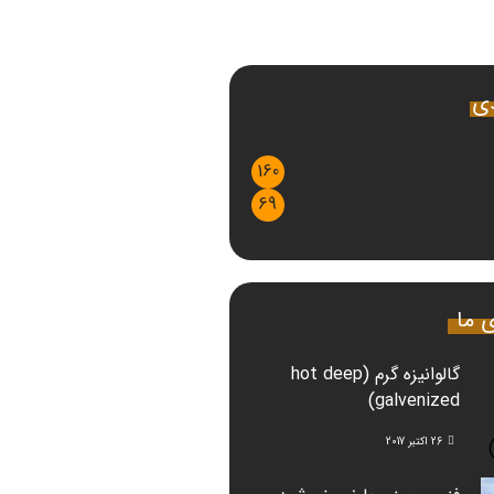
دی
160
69
ی ما
گالوانیزه گرم (hot deep
galvenized)
26 اکتبر 2017