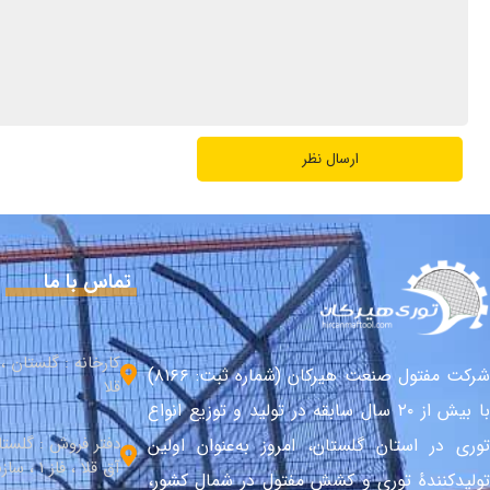
تماس با ما
کارخانه : گلستان 
شرکت مفتول صنعت هیرکان (شماره ثبت: ۸۱۶۶)
قلا
با بیش از ۲۰ سال سابقه در تولید و توزیع انواع
دفتر فروش : گلست
توری در استان گلستان، امروز به‌عنوان اولین
آق قلا ، فاز 1 ، سازندگی شمالی
تولیدکنندهٔ توری و کشش مفتول در شمال کشور،