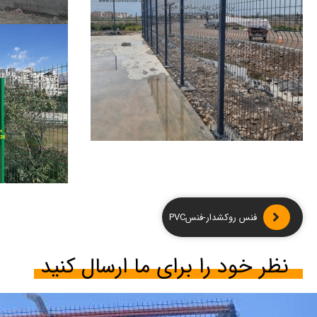
فنس روکشدار-فنسPVC
نظر خود را برای ما ارسال کنید