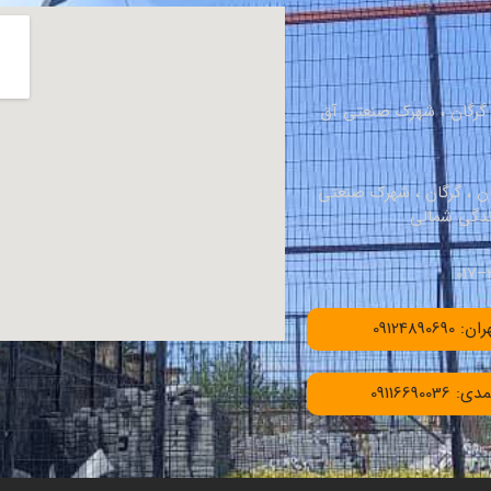
، گرگان ، شهرک صنعتی آق
ان ، گرگان ، شهرک صنعتی
091248906
091166900