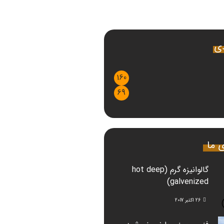
دی
160
69
ی ما
گالوانیزه گرم (hot deep
galvenized)
26 اکتبر 2017