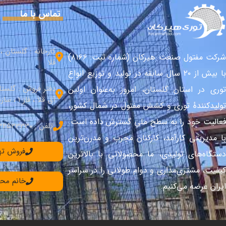
تماس با ما
کارخانه : گلستان 
شرکت مفتول صنعت هیرکان (شماره ثبت: ۸۱۶۶)
قلا
با بیش از ۲۰ سال سابقه در تولید و توزیع انواع
دفتر فروش : گلست
توری در استان گلستان، امروز به‌عنوان اولین
آق قلا ، فاز 1 ، سازندگی شمالی
تولیدکنندهٔ توری و کشش مفتول در شمال کشور،
فعالیت خود را به سطح ملی گسترش داده است.
تلفن : 34533330–017
با مدیریتی کارآمد، کارکنان مجرب و مدرن‌ترین
فروش تهران: 90
دستگاه‌های تولیدی، ما محصولاتی با بالاترین
کیفیت، مشتری‌مداری و دوام طولانی را در سراسر
خانم محمدی: 36
ایران عرضه می‌کنیم.