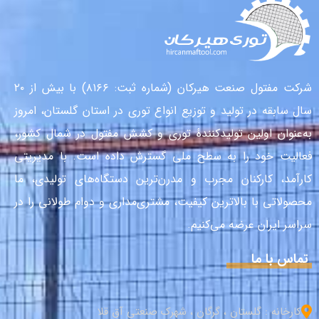
شرکت مفتول صنعت هیرکان (شماره ثبت: ۸۱۶۶) با بیش از ۲۰
سال سابقه در تولید و توزیع انواع توری در استان گلستان، امروز
به‌عنوان اولین تولیدکنندهٔ توری و کشش مفتول در شمال کشور،
فعالیت خود را به سطح ملی گسترش داده است. با مدیریتی
کارآمد، کارکنان مجرب و مدرن‌ترین دستگاه‌های تولیدی، ما
محصولاتی با بالاترین کیفیت، مشتری‌مداری و دوام طولانی را در
سراسر ایران عرضه می‌کنیم.
تماس با ما
کارخانه : گلستان ، گرگان ، شهرک صنعتی آق قلا