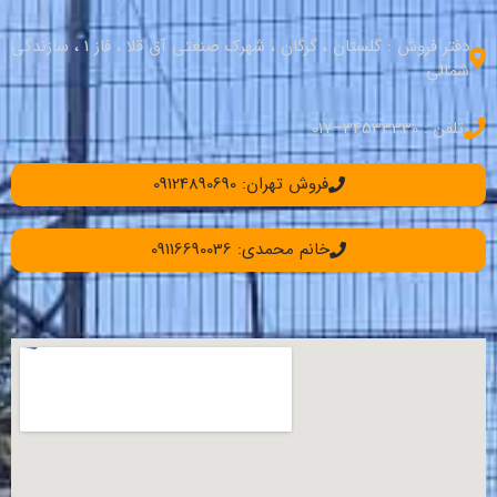
دفتر فروش : گلستان ، گرگان ، شهرک صنعتی آق قلا ، فاز 1 ، سازندگی
شمالی
تلفن : 34533330–017
فروش تهران: 09124890690
خانم محمدی: 09116690036