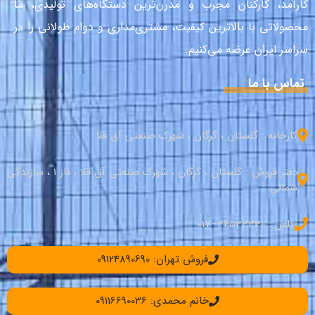
کارآمد، کارکنان مجرب و مدرن‌ترین دستگاه‌های تولیدی، ما
محصولاتی با بالاترین کیفیت، مشتری‌مداری و دوام طولانی را در
سراسر ایران عرضه می‌کنیم.
تماس با ما
کارخانه : گلستان ، گرگان ، شهرک صنعتی آق قلا
دفتر فروش : گلستان ، گرگان ، شهرک صنعتی آق قلا ، فاز 1 ، سازندگی
شمالی
تلفن : 34533330–017
فروش تهران: 09124890690
خانم محمدی: 09116690036