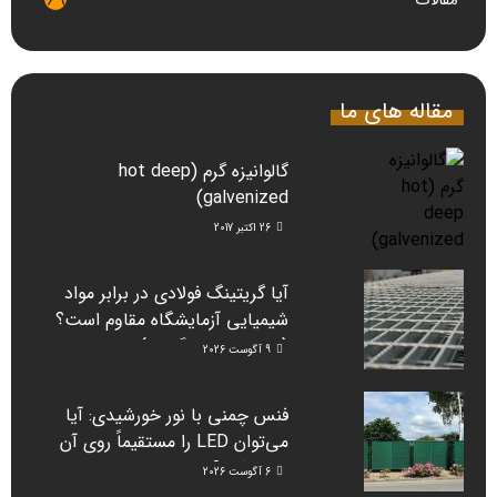
مقالات
69
مقاله های ما
گالوانیزه گرم (hot deep
galvenized)
26 اکتبر 2017
آیا گریتینگ فولادی در برابر مواد
شیمیایی آزمایشگاه مقاوم است؟
(راهنمای دانشگاه‌ها)
9 آگوست 2026
فنس چمنی با نور خورشیدی: آیا
می‌توان LED را مستقیماً روی آن
نصب کرد؟
6 آگوست 2026