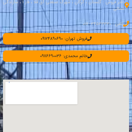
دفتر فروش : گلستان ، گرگان ، شهرک صنعتی آق قلا ، فاز 1 ، سازندگی
شمالی
تلفن : 34533330–017
فروش تهران: 09124890690
خانم محمدی: 09116690036