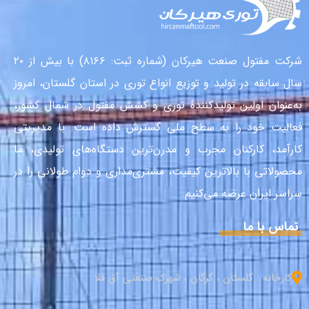
شرکت مفتول صنعت هیرکان (شماره ثبت: ۸۱۶۶) با بیش از ۲۰
سال سابقه در تولید و توزیع انواع توری در استان گلستان، امروز
به‌عنوان اولین تولیدکنندهٔ توری و کشش مفتول در شمال کشور،
فعالیت خود را به سطح ملی گسترش داده است. با مدیریتی
کارآمد، کارکنان مجرب و مدرن‌ترین دستگاه‌های تولیدی، ما
محصولاتی با بالاترین کیفیت، مشتری‌مداری و دوام طولانی را در
سراسر ایران عرضه می‌کنیم.
تماس با ما
کارخانه : گلستان ، گرگان ، شهرک صنعتی آق قلا