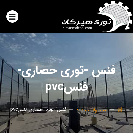
فنس -توری حصاری-
فنسpvc
فنس -توری حصاری-فنسpvc
محصولات جدید