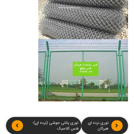
توری نرده ای
توری پانلی جوشی (نرده ای)-
هیرکان
فنس کلاسیک