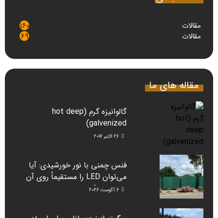
مقالات
160
مقالات
69
مقاله های ما
گالوانیزه گرم (hot deep
galvenized)
26 اکتبر 2017
فنس چمنی با نور خورشیدی: آیا
می‌توان LED را مستقیماً روی آن
نصب کرد؟
6 آگوست 2026