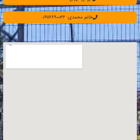
خانم محمدی: 09116690036