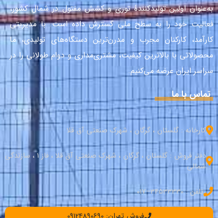
به‌عنوان اولین تولیدکنندهٔ توری و کشش مفتول در شمال کشور،
فعالیت خود را به سطح ملی گسترش داده است. با مدیریتی
کارآمد، کارکنان مجرب و مدرن‌ترین دستگاه‌های تولیدی، ما
محصولاتی با بالاترین کیفیت، مشتری‌مداری و دوام طولانی را در
سراسر ایران عرضه می‌کنیم.
تماس با ما
کارخانه : گلستان ، گرگان ، شهرک صنعتی آق قلا
دفتر فروش : گلستان ، گرگان ، شهرک صنعتی آق قلا ، فاز 1 ، سازندگی
شمالی
تلفن : 34533330–017
فروش تهران: 09124890690